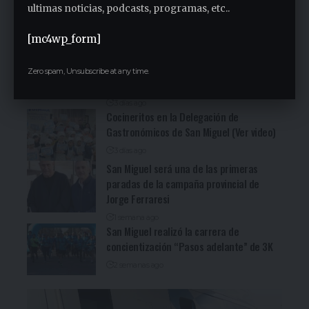
Sindicato Empleados Municipales (Ver
ultimas noticias, podcasts, programas, etc..
video)
[mc4wp_form]
2 días ago
San Miguel fue una nueva parada de la
recorrida bonaerense de Jorge Ferraresi
Zero spam, Unsubscribe at any time.
(Ver video)
3 días ago
Cocineritos en la Delegación de
Gastronómicos de San Miguel (Ver video)
3 días ago
San Miguel será una de las primeras
paradas de la campaña provincial de
Jorge Ferraresi
1 semana ago
San Miguel realizó la carrera de
concientización “Pasos adelante” de 3K
2 semanas ago