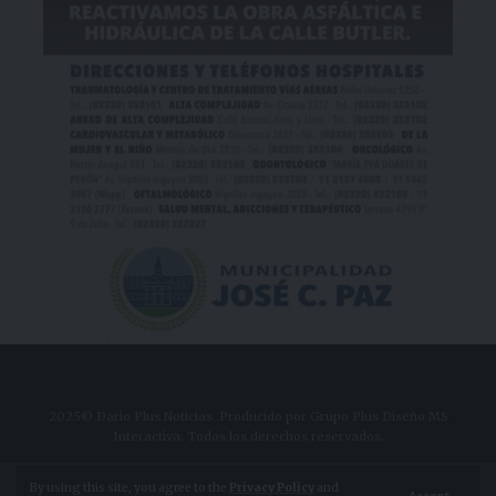
2025© Dario Plus Noticias. Producido por Grupo Plus Diseño MS
Interactiva. Todos los derechos reservados.
Aviso Legal
Política de Privacidad
By using this site, you agree to the
Privacy Policy
and