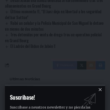
Desarticulan una banda dedicada al narcomenudeo tras tres
allanamientos en Grand Bourg
Ültimo momento !!!, “El Juez dejo en libertad a los seguridad
del bar Sutton”
Robó un celular y la Policía Municipal de San Miguel lo detuvo
en menos de dos minutos
Tres detenidos por venta de droga tras un operativo policial
en Grand Bourg
El Ladrón del Bidon de Jabón !!
Facebook
Ultimas Noticias
Siguen las ollas populares en José C. Paz
Suscribase!
2 días ago
Fuerte denuncia en la Asamblea en el
Suscribase a neustros newsletter y no pierda las