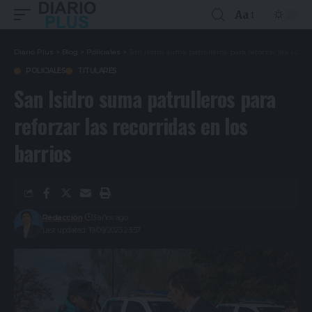
Aa
Diario Plus
>
Blog
>
Policiales
>
San Isidro suma patrulleros para reforzar las recorridas en los barrios
POLICIALES
TITULARES
San Isidro suma patrulleros para
reforzar las recorridas en los
barrios
Redacción
3 años ago
Last updated: 19/09/2023 23:57