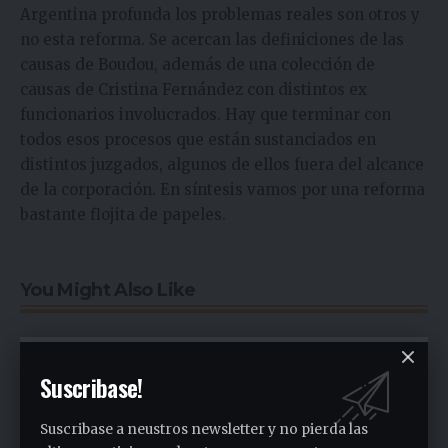
Argentina profunda los problemas reales son otros y
no esta reforma. Se acercan las definiciones de las
causas de Boudou, además de una colección de
causas de Cristina Fernández con distintos ex
funcionarios involucrados. Hay que terminar con
todos esos procesos que están sustanciados en
distintos juzgados, algunos de ellos fuera del alcance
de la corporación. En síntesis vamos por una reforma
bastante flojita de papeles.
You Might Also Like
30 años sin Luis Ortega, último Intendente de General
Sarmiento
Suscribase!
Entrevista con Dra. Estela Ariño nueva Presidente de Rotary
Club de Gral. Sarmiento
Suscribase a neustros newsletter y no pierda las
Javier Milei, un Presidente cipayo!! (Ver video)