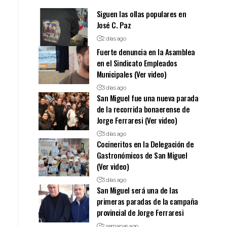
Siguen las ollas populares en
José C. Paz
2 días ago
Fuerte denuncia en la Asamblea
en el Sindicato Empleados
Municipales (Ver video)
3 días ago
San Miguel fue una nueva parada
de la recorrida bonaerense de
Jorge Ferraresi (Ver video)
3 días ago
Cocineritos en la Delegación de
Gastronómicos de San Miguel
(Ver video)
3 días ago
San Miguel será una de las
primeras paradas de la campaña
provincial de Jorge Ferraresi
2 semanas ago