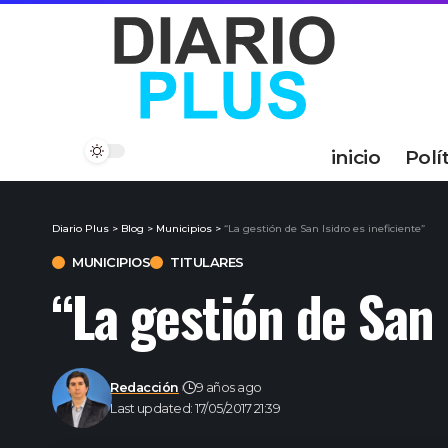
inicio
Polí
Diario Plus
>
Blog
>
Municipios
>
“La gestión de San Isidro es ineficiente”
MUNICIPIOS
TITULARES
“La gestión de San 
Redacción
9 años ago
Last updated: 17/05/2017 21:39