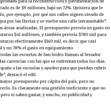
aprobado para la reconstrucción y pavimentación de
cutado es de $9 millones, bajó un 72%. Quisiera que le
dín, por ejemplo, por qué sus calles siguen siendo de
a por las lluvias y se vuelve una calle intransitable”.
as áreas analizadas. El presupuesto preveía un gasto en
cutaron $41 millones, y también preveía $780 mil para
utaron efectivamente $140 mil, es decir que casi
l y un 78% el gasto en equipamiento.
 todas las escuelas de San Isidro llaman al Senador
las carencias con las que se enfrentan todos los días.
mpañe a las escuelas y ayuden para que puedan cubrir
”, destacó el edil.
n mayor presupuesto per cápita del país, pero no
erlo. Es claramente una gestión ineficiente y que no
 pero sí saben gastar, y mucho, en publicidad y