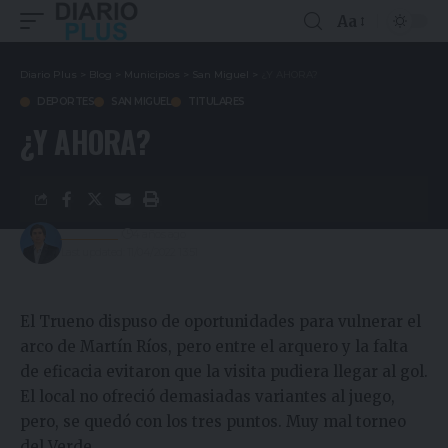
Aa
Diario Plus
>
Blog
>
Municipios
>
San Miguel
>
¿Y AHORA?
DEPORTES
SAN MIGUEL
TITULARES
¿Y AHORA?
Redacción
4 años ago
Last updated: 11/04/2022 13:51
El Trueno dispuso de oportunidades para vulnerar el
arco de Martín Ríos, pero entre el arquero y la falta
de eficacia evitaron que la visita pudiera llegar al gol.
El local no ofreció demasiadas variantes al juego,
pero, se quedó con los tres puntos. Muy mal torneo
del Verde.