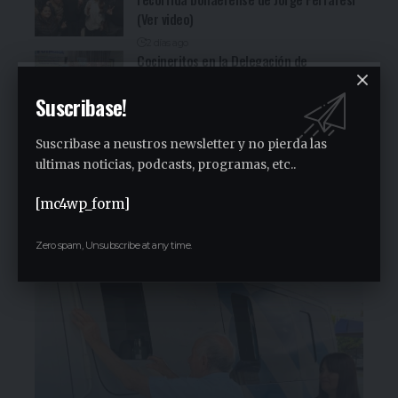
(Ver video)
2 días ago
Cocineritos en la Delegación de
Gastronómicos de San Miguel (Ver video)
Suscribase!
2 días ago
San Miguel será una de las primeras
Suscribase a neustros newsletter y no pierda las
paradas de la campaña provincial de
Jorge Ferraresi
ultimas noticias, podcasts, programas, etc..
1 semana ago
[mc4wp_form]
San Miguel realizó la carrera de
concientización “Pasos adelante” de 3K
Zero spam, Unsubscribe at any time.
1 semana ago