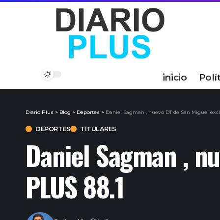
inicio
Polí
Diario Plus
>
Blog
>
Deportes
>
Daniel Sagman , nuevo DT de San Miguel excl
DEPORTES
TITULARES
Daniel Sagman , nu
PLUS 88.1