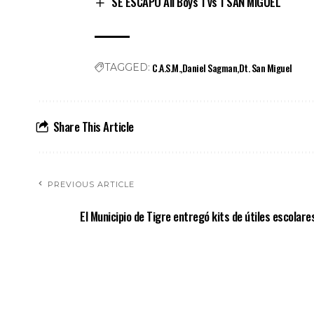
SE ESCAPÓ All Boys 1 vs 1 SAN MIGUEL
C.A.S.M.
Daniel Sagman
Dt. San Miguel
TAGGED:
Share This Article
PREVIOUS ARTICLE
El Municipio de Tigre entregó kits de útiles escolare