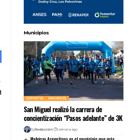
Municipios
1
DEPORTES
SAN MIGUEL
San Miguel realizó la carrera de
concientización “Pasos adelante” de 3K
By
Redacción
1 semana ago
Malvinas Argentinas es el municipio que más