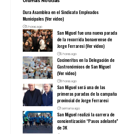
Ultimas Noticias
Dura Asamblea en el Sindicato Empleados
Municipales (Ver video)
5 horas ago
San Miguel fue una nueva parada
de la recorrida bonaerense de
Jorge Ferraresi (Ver video)
6 horas ago
Cocineritos en la Delegación de
Gastronómicos de San Miguel
(Ver video)
8 horas ago
San Miguel será una de las
primeras paradas de la campaña
provincial de Jorge Ferraresi
1 semana ago
San Miguel realizó la carrera de
concientización “Pasos adelante”
de 3K