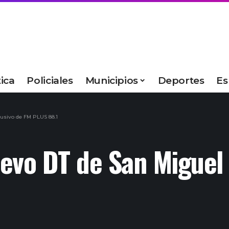
tica
Policiales
Municipios
Deportes
Es
usivo de FM PLUS 88.1
evo DT de San Miguel 