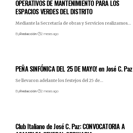
OPERATIVOS DE MANTENIMIENTO PARA LOS
ESPACIOS VERDES DEL DISTRITO
Mediante la Secretaría de obras y Servicios realizamos
…
By
Redacción
2 meses ago
PEÑA SINFÓNICA DEL 25 DE MAYO! en José C. Paz
Se llevaron adelante los festejos del 25 de
…
By
Redacción
2 meses ago
Club Italiano de José C. Paz: CONVOCATORIA A