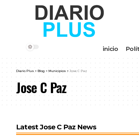
inicio
Polí
Diario Plus
>
Blog
>
Municipios
>
Jose C Paz
Jose C Paz
Latest Jose C Paz News