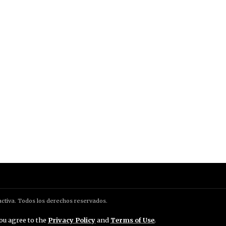
ctiva. Todos los derechos reservados.
you agree to the
Privacy Policy
and
Terms of Use
.
lítica de Privacidad
Política de Cookies
Configuraci