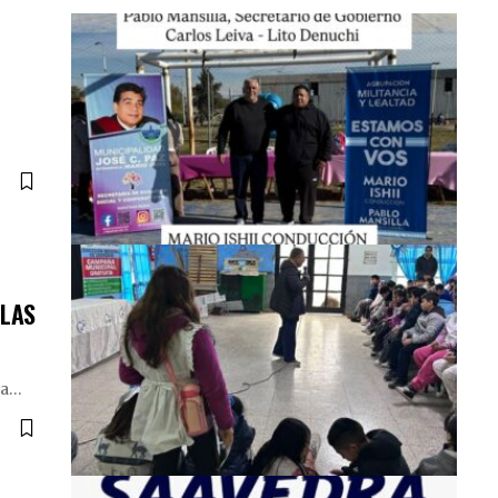
ELAS
la
…