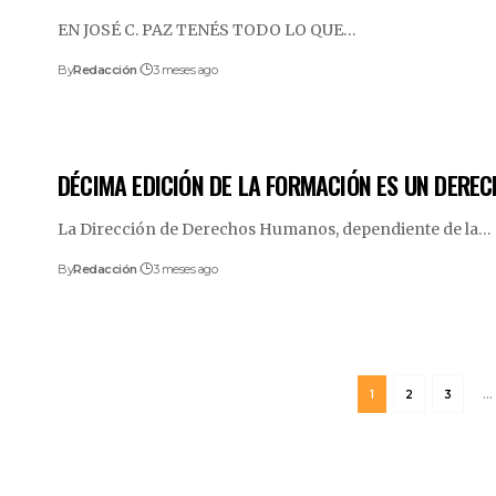
EN JOSÉ C. PAZ TENÉS TODO LO QUE
…
By
Redacción
3 meses ago
DÉCIMA EDICIÓN DE LA FORMACIÓN ES UN DERE
La Dirección de Derechos Humanos, dependiente de la
…
By
Redacción
3 meses ago
1
2
3
…