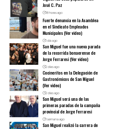
José C. Paz
18 horas ago
Fuerte denuncia en la Asamblea
en el Sindicato Empleados
Municipales (Ver video)
1 día ago
San Miguel fue una nueva parada
de la recorrida bonaerense de
Jorge Ferraresi (Ver video)
2 días ago
Cocineritos en la Delegación de
Gastronómicos de San Miguel
(Ver video)
2 días ago
San Miguel será una de las
primeras paradas de la campaña
provincial de Jorge Ferraresi
1 semana ago
San Miguel realizó la carrera de