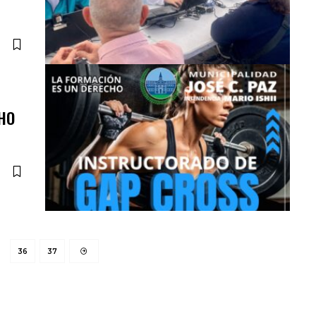
CHO
36
37