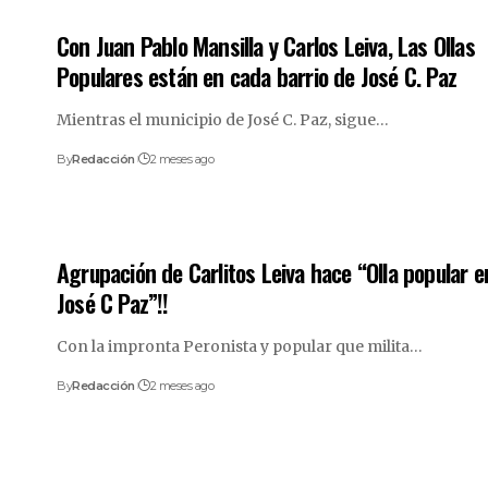
Con Juan Pablo Mansilla y Carlos Leiva, Las Ollas
Populares están en cada barrio de José C. Paz
Mientras el municipio de José C. Paz, sigue
…
By
Redacción
2 meses ago
Agrupación de Carlitos Leiva hace “Olla popular e
José C Paz”!!
Con la impronta Peronista y popular que milita
…
By
Redacción
2 meses ago