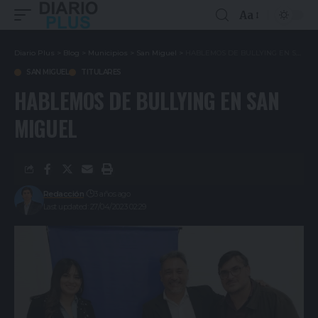
Aa
Diario Plus
>
Blog
>
Municipios
>
San Miguel
>
HABLEMOS DE BULLYING EN SAN MIGUEL
SAN MIGUEL
TITULARES
HABLEMOS DE BULLYING EN SAN
MIGUEL
Redacción
3 años ago
Last updated: 27/04/2023 02:29