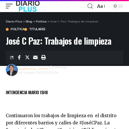
Aa
Diario Plus
>
Blog
>
Política
>
José C Paz: Trabajos de limpieza
POLÍTICA
TITULARES
José C Paz: Trabajos de limpieza
Gustavo Estigarribia
7 años ago
Last updated: 29/05/2019 20:54
INTENDENCIA MARIO ISHII
Continuaron los trabajos de limpieza en el distrito
por diferentes barrios y calles de
#
JoséCPaz
. La