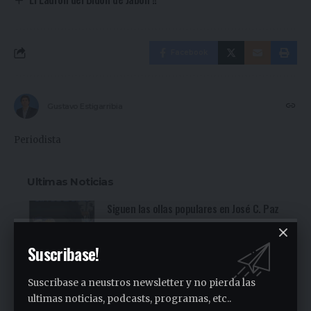
Facebook
Gustavo Estigarribia
Periodista
Ultimas Noticias
Siguen las ollas populares en José C. Paz
2 días ago
Suscribase!
Fuerte denuncia en la Asamblea en el
Sindicato Empleados Municipales (Ver
Suscribase a neustros newsletter y no pierda las
video)
ultimas noticias, podcasts, programas, etc..
3 días ago