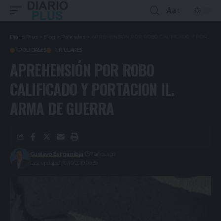
Aa
Diario Plus
>
Blog
>
Policiales
>
APREHENSIÓN POR ROBO CALIFICADO Y PORTACION IL. ARMA DE GUERRA
POLICIALES
TITULARES
APREHENSIÓN POR ROBO
CALIFICADO Y PORTACION IL.
ARMA DE GUERRA
Gustavo Estigarribia
7 años ago
Last updated: 10/10/2019 00:39