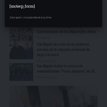
San Miguel fue una nueva parada de la
[mc4wp_form]
recorrida bonaerense de Jorge Ferraresi
(Ver video)
Zero spam, Unsubscribe at any time.
3 días ago
Cocineritos en la Delegación de
Gastronómicos de San Miguel (Ver video)
3 días ago
San Miguel será una de las primeras
paradas de la campaña provincial de
Jorge Ferraresi
2 semanas ago
San Miguel realizó la carrera de
concientización “Pasos adelante” de 3K
2 semanas ago