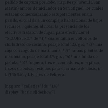
pedido de captura por Robo, Juzg. Resp. Juvenil 1 San
Martin) ambos domiciliados en San Miguel, los cuales
estaban comercializando estupefacientes en un
pasillo, el cual da a un complejo habitacional de bajos
recursos, , quienes al notar la presencia de los
efectivos trataron de fugar, para efectivizar el
*SECUESTRO:* de *1)* cuarentaiun envoltorios de
clorhidrato de cocaína, pesaje total 12,6 grs, *2)* una
caja con cogollo de marihuana, *3)* ramas plantas de
marihuana, pesaje total 374 grs , *4)* una funda de
pistola, *5)* tuquera, tres encendedores, una pinza,
trozos de bolsas residuos para el armado de dosis, int
UFI 16 S.M y J. F. Tres de Febrero.
[ngg src=”galleries” ids=”138″
display=”basic_slideshow”]