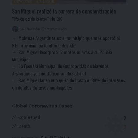
DEPORTES
SAN MIGUEL
San Miguel realizó la carrera de concientización
“Pasos adelante” de 3K
By
Redacción
2 semanas ago
Malvinas Argentinas es el municipio que más aportó al
PBI provincial en la última década
San Miguel incorporó 12 motos nuevas a su Policía
Municipal
La Escuela Municipal de Guardavidas de Malvinas
Argentinas ya cuenta con validez oficial
San Miguel lanzó una quita de hasta el 80% de intereses
en deudas de tasas municipales
Global Coronavirus Cases
0
Confirmed
0
Death
Covid-19 Statistics
More Information: