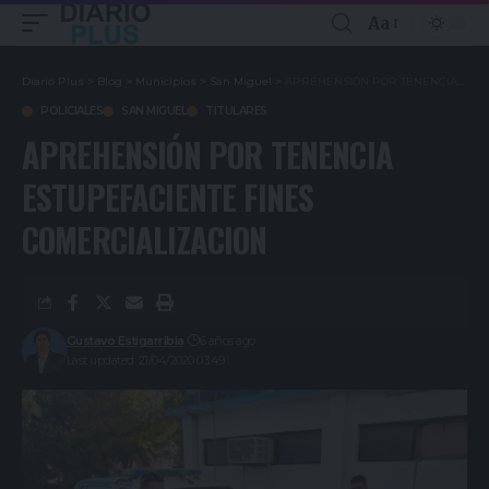
Aa
Diario Plus
>
Blog
>
Municipios
>
San Miguel
>
APREHENSIÓN POR TENENCIA ESTUPEFACIENTE FINES COMERCIALIZACION
POLICIALES
SAN MIGUEL
TITULARES
APREHENSIÓN POR TENENCIA
ESTUPEFACIENTE FINES
COMERCIALIZACION
Gustavo Estigarribia
6 años ago
Last updated: 21/04/2020 03:49