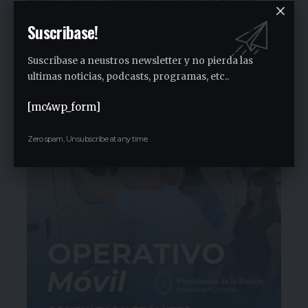
paradas de la campaña provincial de
Jorge Ferraresi
Suscribase!
1 semana ago
San Miguel realizó la carrera de
Suscribase a neustros newsletter y no pierda las
concientización “Pasos adelante” de 3K
ultimas noticias, podcasts, programas, etc..
2 semanas ago
[mc4wp_form]
Zero spam, Unsubscribe at any time.