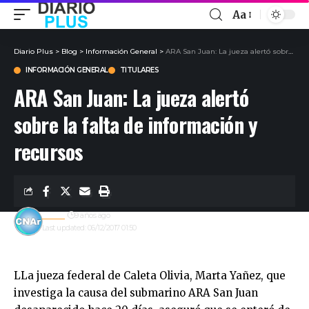
Aa
Diario Plus
>
Blog
>
Información General
>
ARA San Juan: La jueza alertó sobre la falta de información y recursos
INFORMACIÓN GENERAL
TITULARES
ARA San Juan: La jueza alertó
sobre la falta de información y
recursos
admin
9 años ago
Last updated: 06/12/2017 01:50
LLa jueza federal de Caleta Olivia, Marta Yañez, que
investiga la causa del submarino ARA San Juan