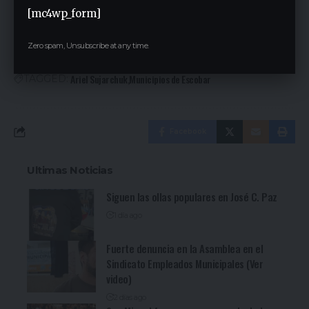
San Miguel lanzó una quita de hasta el 80% de intereses en
[mc4wp_form]
deudas de tasas municipales
Zero spam, Unsubscribe at any time.
Ariel Sujarchuk
Municipios de Escobar
TAGGED:
Facebook
Ultimas Noticias
Siguen las ollas populares en José C. Paz
1 día ago
Fuerte denuncia en la Asamblea en el
Sindicato Empleados Municipales (Ver
video)
2 días ago