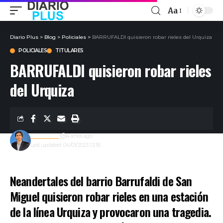
Aa
Diario Plus
>
Blog
>
Policiales
>
BARRUFALDI quisieron robar rieles del Urquiza
POLICIALES
TITULARES
BARRUFALDI quisieron robar rieles
del Urquiza
Redacción
4 años ago
Last updated: 04/01/2023 13:36
Neandertales del barrio Barrufaldi de San
Miguel quisieron robar rieles en una estación
de la línea Urquiza y provocaron una tragedia.