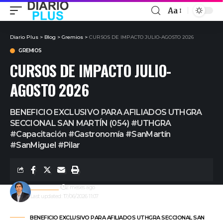
Aa
Diario Plus
>
Blog
>
Gremios
>
CURSOS DE IMPACTO JULIO-AGOSTO 2026
GREMIOS
CURSOS DE IMPACTO JULIO-
AGOSTO 2026
BENEFICIO EXCLUSIVO PARA AFILIADOS UTHGRA
SECCIONAL SAN MARTÍN (054) #UTHGRA
#Capacitación #Gastronomía #SanMartín
#SanMiguel #Pilar
Redacción
2 meses ago
Last updated: 17/06/2026 11:07
BENEFICIO EXCLUSIVO PARA AFILIADOS UTHGRA SECCIONAL SAN