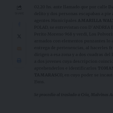
02.20 hs. ante llamado que por calle
Da
delito y dos personas escapaban a pie
SHARE
agentes Municipales
AMARILLA WALTE
POLAD, se entrevistan con D¨ANDREA BR
Perito Moreno 968 y verdi, Los Polvor
armados con elementos punzantes lo a
entrega de pertenencias, al hacerles fr
dirigen a esa zona y a dos cuadras del 
a dos jovenes cuya descripcion coincid
aprehenderlos e identificarlos
TOMAS
TAMARASCO,
en cuyo poder se incauto
15ms.
Se procedio al traslado a Cria, Malvinas 