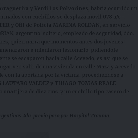
rraguerira y Verdi Los Polvorines,
habria ocurrido un
 armados con cuchillos se desplaza movil 078 a/c
R y Ofll de Policia MARINA ROLDAN
, en servicio
IAN, argentino, soltero, empleado de seguridad, ddo.
ines, quien narra que momentos antes dos jovenes
menazaron e intentaron lesionarlo, pidiendole
ente se escaparon hacia calle Acevedo, es asi que se
lugar ven salir de una vivienda en calle Maza y Acevedo
e con la aportada por la victima, procediendose a
 LAUTARO VALDEZ
y
THIAGO TOMAS REALE
 una tijera de diez cms. y un cuchillo tipo casero de
Argentinas 2da. previo paso por Hospital Trauma.