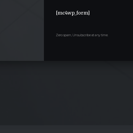
[mc4wp_form]
Zero spam, Unsubscribe at any time.