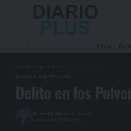
inicio
Polí
Diario Plus
>
Blog
>
Policiales
>
Delito en los Polvorines
POLICIALES
TITULARES
Delito en los Polvo
Gustavo Estigarribia
7 años ago
Last updated: 29/08/2019 19:24