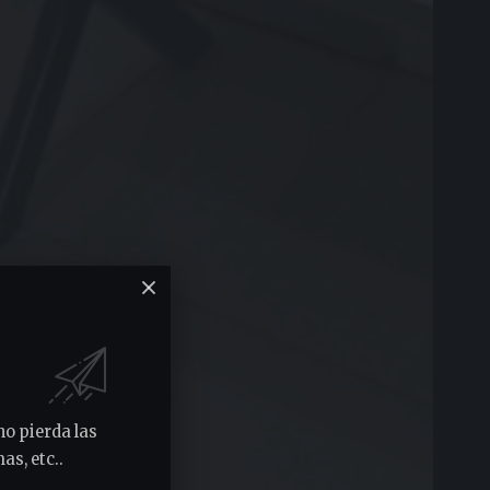
no pierda las
as, etc..