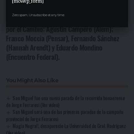
Luciano Laspina y Matías Sturt; y los
[mc4wp_form]
presidentes de las fundaciones que integran
Zero spam, Unsubscribe at any time.
Juntos
por el Cambio: Agustín Campero (Alem);
Franco Moccia (Pensar), Fernando Sánchez
(Hannah Arendt) y Eduardo Mondino
(Encuentro Federal).
You Might Also Like
San Miguel fue una nueva parada de la recorrida bonaerense
de Jorge Ferraresi (Ver video)
San Miguel será una de las primeras paradas de la campaña
provincial de Jorge Ferraresi
Magia Negra!!, desaparecio La Universidad de Gral. Rodríguez
(Ver video)