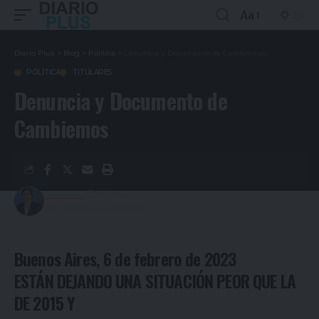
Aa
Diario Plus
>
Blog
>
Política
>
Denuncia y Documento de Cambiemos
POLÍTICA
TITULARES
Denuncia y Documento de
Cambiemos
Redacción
3 años ago
Last updated: 07/02/2023 19:06
Buenos Aires, 6 de febrero de 2023
ESTÁN DEJANDO UNA SITUACIÓN PEOR QUE LA
DE 2015 Y