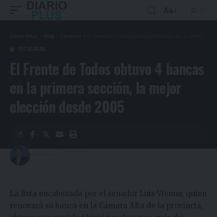
Aa
Diario Plus
>
Blog
>
Titulares
>
El Frente de Todos obtuvo 4 bancas en la primera sección, la mejor elección desde 2005
TITULARES
El Frente de Todos obtuvo 4 bancas
en la primera sección, la mejor
elección desde 2005
Redacción
5 años ago
Last updated: 18/11/2021 14:42
La lista encabezada por el senador Luis Vivona, quien
renovará su banca en la Cámara Alta de la provincia,