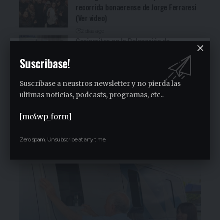
recorrida bonaerense de Jorge Ferraresi
(Ver video)
2 días ago
Cocineritos en la Delegación de
Gastronómicos de San Miguel (Ver video)
Suscribase!
2 días ago
San Miguel será una de las primeras
Suscribase a neustros newsletter y no pierda las
paradas de la campaña provincial de
ultimas noticias, podcasts, programas, etc..
Jorge Ferraresi
1 semana ago
[mc4wp_form]
San Miguel realizó la carrera de
concientización “Pasos adelante” de 3K
Zero spam, Unsubscribe at any time.
1 semana ago