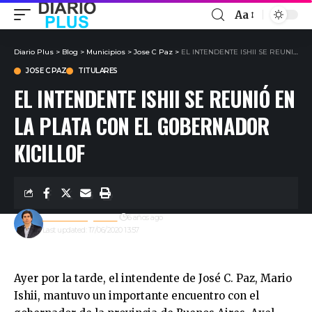
Aa
Diario Plus
>
Blog
>
Municipios
>
Jose C Paz
>
EL INTENDENTE ISHII SE REUNIÓ EN LA PLATA CON EL GOBERNADOR KICILLOF
JOSE C PAZ
TITULARES
EL INTENDENTE ISHII SE REUNIÓ EN
LA PLATA CON EL GOBERNADOR
KICILLOF
Gustavo Estigarribia
6 años ago
Last updated: 17/06/2020 13:57
Ayer por la tarde, el intendente de José C. Paz, Mario
Ishii, mantuvo un importante encuentro con el