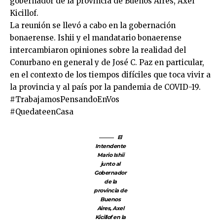
gobernador de la provincia de Buenos Aires, Axel
Kicillof.
La reunión se llevó a cabo en la gobernación
bonaerense. Ishii y el mandatario bonaerense
intercambiaron opiniones sobre la realidad del
Conurbano en general y de José C. Paz en particular,
en el contexto de los tiempos difíciles que toca vivir a
la provincia y al país por la pandemia de COVID-19.
#TrabajamosPensandoEnVos
#QuedateenCasa
El
Intendente
Mario Ishii
junto al
Gobernador
de la
provincia de
Buenos
Aires, Axel
Kicillof en la