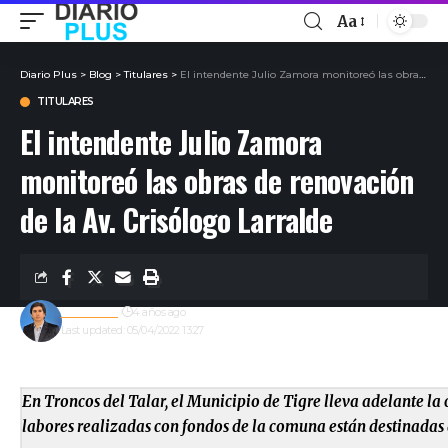
Aa
Diario Plus
>
Blog
>
Titulares
>
El intendente Julio Zamora monitoreó las obras de renovación de la Av. Crisólogo Larralde
TITULARES
El intendente Julio Zamora
monitoreó las obras de renovación
de la Av. Crisólogo Larralde
Redacción
4 años ago
Last updated: 05/04/2022 13:27
En Troncos del Talar, el Municipio de Tigre lleva adelante la
labores realizadas con fondos de la comuna están destinadas a