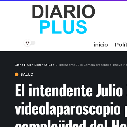
inicio
Polí
Diario Plus
>
Blog
>
Salud
>
El intendente Julio Zamora presentó el nuevo vid
SALUD
El intendente Juli
videolaparoscopio p
complejidad del Ho