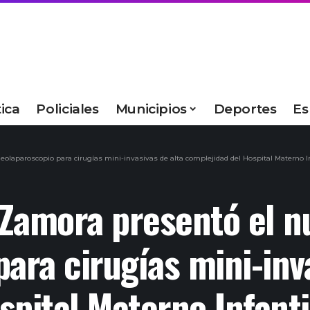
tica
Policiales
Municipios
Deportes
Es
eolaparoscopio para cirugías mini-invasivas de alta complejidad del Hospital Materno In
o Zamora presentó el n
ara cirugías mini-inv
spital Materno Infanti