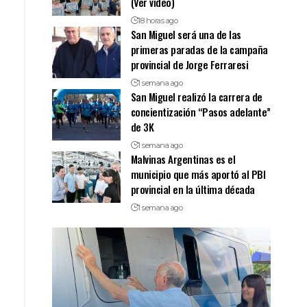
(Ver video)
18 horas ago
San Miguel será una de las
primeras paradas de la campaña
provincial de Jorge Ferraresi
1 semana ago
San Miguel realizó la carrera de
concientización “Pasos adelante”
de 3K
1 semana ago
Malvinas Argentinas es el
municipio que más aportó al PBI
provincial en la última década
1 semana ago