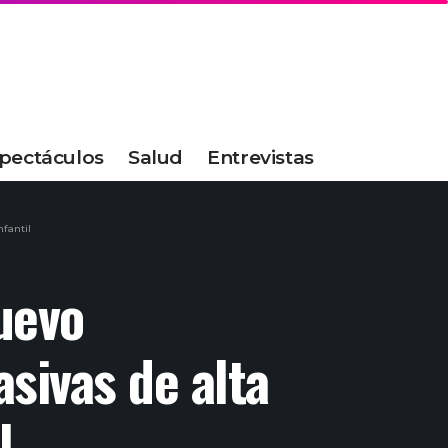
pectáculos
Salud
Entrevistas
fantil
uevo
asivas de alta
l