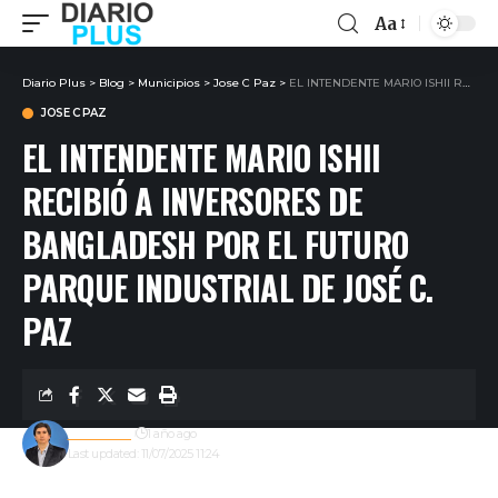
Aa
Diario Plus
>
Blog
>
Municipios
>
Jose C Paz
>
EL INTENDENTE MARIO ISHII RECIBIÓ A INVERSORES DE BANGLADESH POR EL FUTURO PARQUE INDUSTRIAL DE JOSÉ C. PAZ
JOSE C PAZ
EL INTENDENTE MARIO ISHII
RECIBIÓ A INVERSORES DE
BANGLADESH POR EL FUTURO
PARQUE INDUSTRIAL DE JOSÉ C.
PAZ
Redacción
1 año ago
Last updated: 11/07/2025 11:24