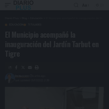
Aa
Diario Plus
>
Blog
>
Educación
>
El Municipio acompañó la inauguración del Jardín Tarbut en Tigre
EDUCACIÓN
TITULARES
El Municipio acompañó la
inauguración del Jardín Tarbut en
Tigre
Redacción
4 años ago
Last updated: 05/03/2022 21:38