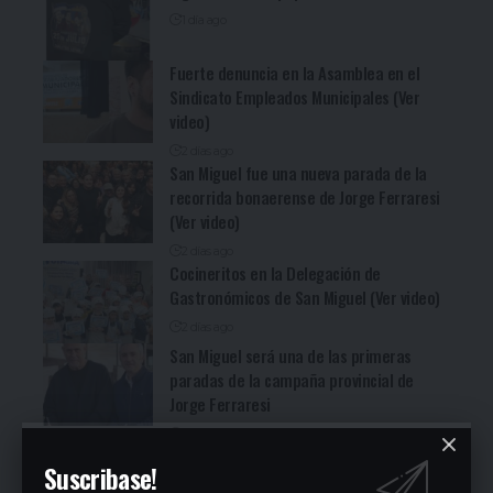
1 día ago
Fuerte denuncia en la Asamblea en el
Sindicato Empleados Municipales (Ver
video)
2 días ago
San Miguel fue una nueva parada de la
recorrida bonaerense de Jorge Ferraresi
(Ver video)
2 días ago
Cocineritos en la Delegación de
Gastronómicos de San Miguel (Ver video)
2 días ago
San Miguel será una de las primeras
paradas de la campaña provincial de
Jorge Ferraresi
1 semana ago
San Miguel realizó la carrera de
Suscribase!
concientización “Pasos adelante” de 3K