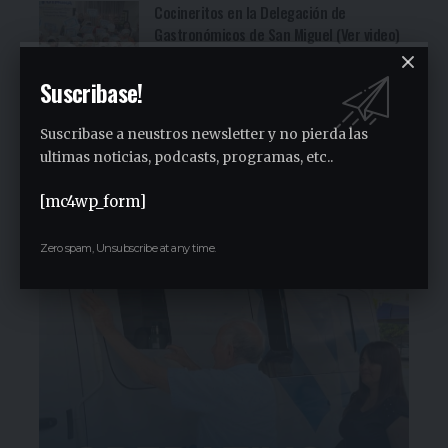
Cocineritos en la Delegación de
Gastronómicos de San Miguel (Ver video)
3 días ago
Suscribase!
San Miguel será una de las primeras
paradas de la campaña provincial de
Jorge Ferraresi
Suscribase a neustros newsletter y no pierda las
ultimas noticias, podcasts, programas, etc..
2 semanas ago
San Miguel realizó la carrera de
concientización “Pasos adelante” de 3K
[mc4wp_form]
2 semanas ago
Zero spam, Unsubscribe at any time.