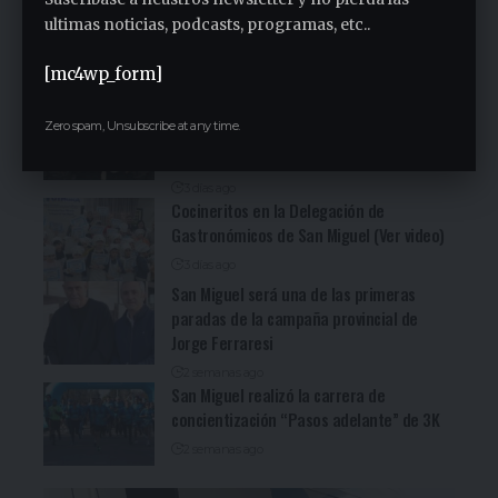
Fuerte denuncia en la Asamblea en el
ultimas noticias, podcasts, programas, etc..
Sindicato Empleados Municipales (Ver
video)
[mc4wp_form]
3 días ago
San Miguel fue una nueva parada de la
Zero spam, Unsubscribe at any time.
recorrida bonaerense de Jorge Ferraresi
(Ver video)
3 días ago
Cocineritos en la Delegación de
Gastronómicos de San Miguel (Ver video)
3 días ago
San Miguel será una de las primeras
paradas de la campaña provincial de
Jorge Ferraresi
2 semanas ago
San Miguel realizó la carrera de
concientización “Pasos adelante” de 3K
2 semanas ago