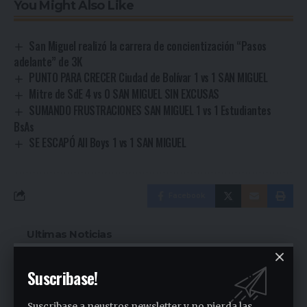
You Might Also Like
San Miguel realizó la carrera de concientización “Pasos
adelante” de 3K
PUNTO PARA CRECER Ciudad de Bolívar 1 vs 1 SAN MIGUEL
Mitre de SdE 4 vs 0 SAN MIGUEL SIN EXCUSAS
SUMANDO FRUSTRACIONES SAN MIGUEL 1 vs 1 Estudiantes
BsAs
SE ESCAPÓ All Boys 1 vs 1 SAN MIGUEL
Facebook
Ultimas Noticias
Siguen las ollas populares en José C. Paz
Suscribase!
2 días ago
Suscribase a neustros newsletter y no pierda las