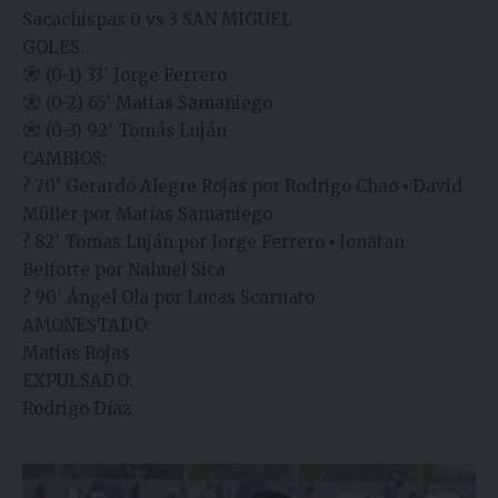
Sacachispas 0 vs 3 SAN MIGUEL
GOLES:
(0-1) 33′ Jorge Ferrero
(0-2) 65′ Matias Samaniego
(0-3) 92′ Tomás Luján
CAMBIOS:
? 70′ Gerardo Alegre Rojas por Rodrigo Chao ▪︎ David
Müller por Matías Samaniego
? 82′ Tomas Luján por Jorge Ferrero ▪︎ Jonatan
Belforte por Nahuel Sica
? 90′ Ángel Ola por Lucas Scarnato
AMONESTADO:
Matias Rojas
EXPULSADO:
Rodrigo Díaz