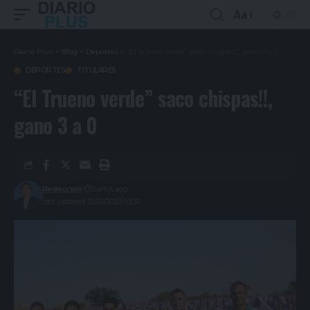
Aa
Diario Plus
>
Blog
>
Deportes
>
“El Trueno verde” saco chispas!!, gano 3 a 0
DEPORTES
TITULARES
“El Trueno verde” saco chispas!!,
gano 3 a 0
Redacción
3 años ago
Last updated: 12/02/2023 03:37