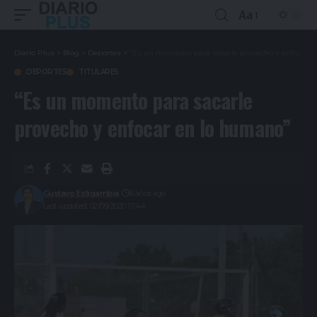
Aa
Diario Plus
>
Blog
>
Deportes
>
“Es un momento para sacarle provecho y enfocar en lo humano”
DEPORTES
TITULARES
“Es un momento para sacarle
provecho y enfocar en lo humano”
Gustavo Estigarribia
6 años ago
Last updated: 02/09/2020 17:44