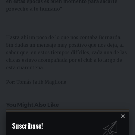
en estas épocas es buen momento para sacarle
provecho a lo humano”
Hasta ahí un poco de lo que nos contaba Bernarda.
Sin dudas un mensaje muy positivo que nos deja, al
saber que, en estos tiempos difíciles, cada una de las
chicas estuvo acompañada por el club a lo largo de
esta cuarentena.
Por: Tomás Jatib Maglione
You Might Also Like
San Miguel realizó la carrera de concientización “Pasos
Suscribase!
adelante” de 3K