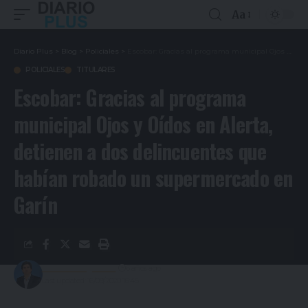
Aa
Diario Plus
>
Blog
>
Policiales
>
Escobar: Gracias al programa municipal Ojos y Oídos en Alerta, detienen a dos delincuentes que habían robado un supermercado en Garín
POLICIALES
TITULARES
Escobar: Gracias al programa
municipal Ojos y Oídos en Alerta,
detienen a dos delincuentes que
habían robado un supermercado en
Garín
Gustavo Estigarribia
6 años ago
Last updated: 16/09/2020 16:45