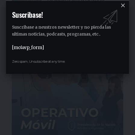
concientización “Pasos adelante” de 3K
Suscribase!
1 semana ago
Malvinas Argentinas es el municipio que
Suscribase a neustros newsletter y no pierda las
más aportó al PBI provincial en la última
ultimas noticias, podcasts, programas, etc..
década
1 semana ago
[mc4wp_form]
Zero spam, Unsubscribe at any time.