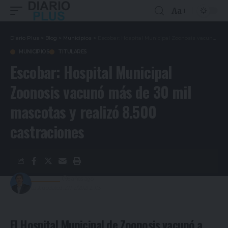
Aa
Diario Plus
>
Blog
>
Municipios
>
Escobar: Hospital Municipal Zoonosis vacunó más de 30 mil mascotas y realizó 8.500 castraciones
MUNICIPIOS
TITULARES
Escobar: Hospital Municipal
Zoonosis vacunó más de 30 mil
mascotas y realizó 8.500
castraciones
Redacción
5 años ago
Last updated: 27/12/2021 21:03
El Hospital Municipal de Zoonosis vacunó a