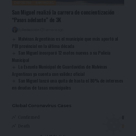
DEPORTES
SAN MIGUEL
San Miguel realizó la carrera de concientización
“Pasos adelante” de 3K
By
Redacción
1 semana ago
Malvinas Argentinas es el municipio que más aportó al
PBI provincial en la última década
San Miguel incorporó 12 motos nuevas a su Policía
Municipal
La Escuela Municipal de Guardavidas de Malvinas
Argentinas ya cuenta con validez oficial
San Miguel lanzó una quita de hasta el 80% de intereses
en deudas de tasas municipales
Global Coronavirus Cases
0
Confirmed
0
Death