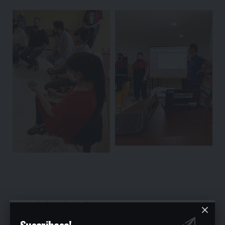
You Might Also Like
Suscribase!