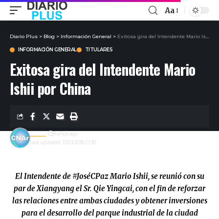
Aa
Diario Plus
>
Blog
>
Información General
>
Exitosa gira del Intendente Mario Ishii por China
INFORMACIÓN GENERAL
TITULARES
Exitosa gira del Intendente Mario
Ishii por China
admin
9 años ago
Last updated: 13/01/2018 21:38
El Intendente de #JoséCPaz Mario Ishii, se reunió con su
par de Xiangyang el Sr. Qie Yingcai, con el fin de reforzar
las relaciones entre ambas ciudades y obtener inversiones
para el desarrollo del parque industrial de la ciudad