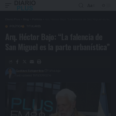
Aa
Diario Plus
>
Blog
>
Política
>
Arq. Héctor Bajo: “La falencia de San Miguel es la parte urbanística”
POLÍTICA
TITULARES
Arq. Héctor Bajo: “La falencia de
San Miguel es la parte urbanística”
Gustavo Estigarribia
7 años ago
Last updated: 19/10/2019 02:14