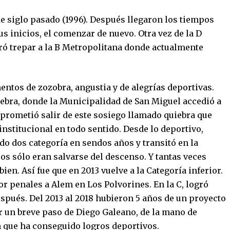
 de siglo pasado (1996). Después llegaron los tiempos
sus inicios, el comenzar de nuevo. Otra vez de la D
ogró trepar a la B Metropolitana donde actualmente
ntos de zozobra, angustia y de alegrías deportivas.
uiebra, donde la Municipalidad de San Miguel accedió a
 prometió salir de este sosiego llamado quiebra que
nstitucional en todo sentido. Desde lo deportivo,
o dos categoría en sendos años y transitó en la
jos sólo eran salvarse del descenso. Y tantas veces
ien. Así fue que en 2013 vuelve a la Categoría inferior.
or penales a Alem en Los Polvorines. En la C, logró
después. Del 2013 al 2018 hubieron 5 años de un proyecto
 un breve paso de Diego Galeano, de la mano de
 que ha conseguido logros deportivos.