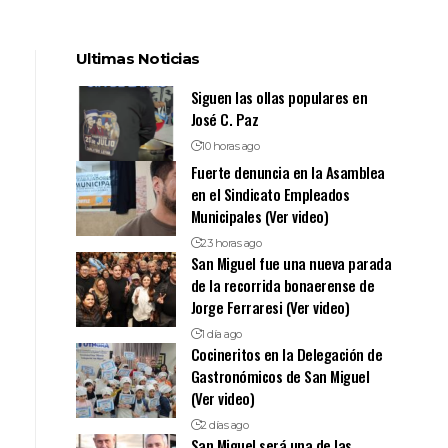
Ultimas Noticias
Siguen las ollas populares en
José C. Paz
10 horas ago
Fuerte denuncia en la Asamblea
en el Sindicato Empleados
Municipales (Ver video)
23 horas ago
San Miguel fue una nueva parada
de la recorrida bonaerense de
Jorge Ferraresi (Ver video)
1 día ago
Cocineritos en la Delegación de
Gastronómicos de San Miguel
(Ver video)
2 días ago
San Miguel será una de las