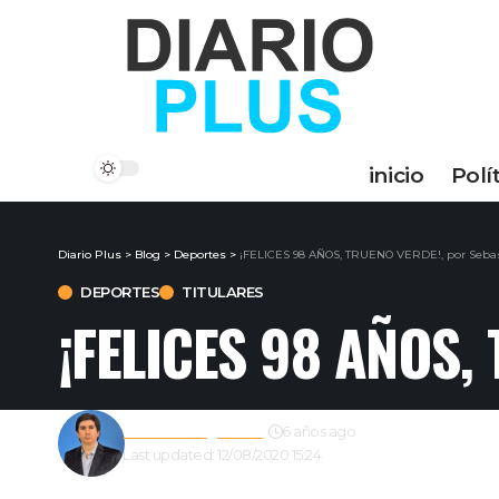
inicio
Polí
Diario Plus
>
Blog
>
Deportes
>
¡FELICES 98 AÑOS, TRUENO VERDE!, por Seba
DEPORTES
TITULARES
¡FELICES 98 AÑOS,
Gustavo Estigarribia
6 años ago
Last updated: 12/08/2020 15:24