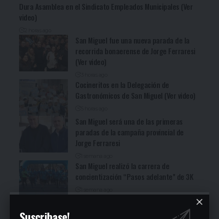
Dura Asamblea en el Sindicato Empleados Municipales (Ver
video)
2 horas ago
San Miguel fue una nueva parada de la
recorrida bonaerense de Jorge Ferraresi
(Ver video)
3 horas ago
Cocineritos en la Delegación de
Gastronómicos de San Miguel (Ver video)
5 horas ago
San Miguel será una de las primeras
paradas de la campaña provincial de
Jorge Ferraresi
1 semana ago
San Miguel realizó la carrera de
concientización “Pasos adelante” de 3K
1 semana ago
Malvinas Argentinas es el municipio que
Suscribase!
más aportó al PBI provincial en la última