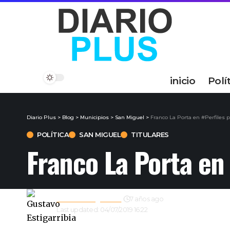
inicio
Polí
Diario Plus
>
Blog
>
Municipios
>
San Miguel
>
Franco La Porta en #Perfiles p
POLÍTICA
SAN MIGUEL
TITULARES
Franco La Porta en 
Gustavo Estigarribia
7 años ago
Last updated: 04/07/2019 16:22