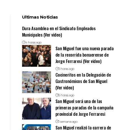
Ultimas Noticias
Dura Asamblea en el Sindicato Empleados
Municipales (Ver video)
4 horas ago
San Miguel fue una nueva parada
de la recorrida bonaerense de
Jorge Ferraresi (Ver video)
5 horas ago
Cocineritos en la Delegación de
Gastronómicos de San Miguel
(Ver video)
6 horas ago
San Miguel será una de las
primeras paradas de la campaña
provincial de Jorge Ferraresi
1 semana ago
San Miguel realizó la carrera de