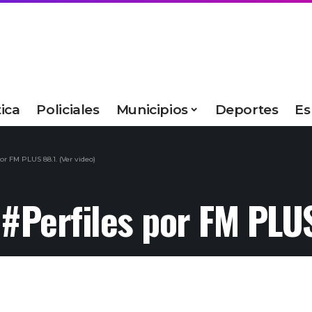
tica
Policiales
Municipios
Deportes
Es
or FM PLUS 88.1. (Ver video)
#Perfiles por FM PLUS