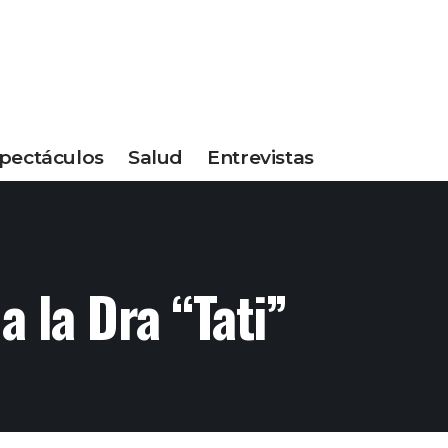
pectáculos
Salud
Entrevistas
 la Dra “Tati”