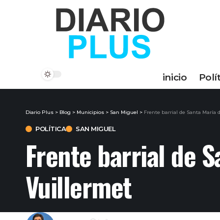
inicio
Polí
Diario Plus
>
Blog
>
Municipios
>
San Miguel
>
Frente barrial de Santa María 
POLÍTICA
SAN MIGUEL
Frente barrial de S
Vuillermet