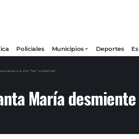
tica
Policiales
Municipios
Deportes
Es
desmiente a la Dra “Tati” Vuillermet
anta María desmiente a