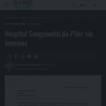
Aa
Diario Plus
>
Blog
>
Municipios
>
Hospital Sanguinetti de Pilar sin insumos
MUNICIPIOS
TITULARES
Hospital Sanguinetti de Pilar sin
insumos
Gustavo Estigarribia
6 años ago
Last updated: 28/03/2020 03:11