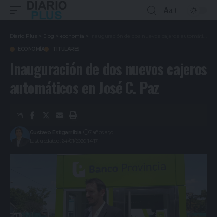
Aa
Diario Plus
>
Blog
>
economía
>
Inauguración de dos nuevos cajeros automáticos en José C. Paz
ECONOMÍA
TITULARES
Inauguración de dos nuevos cajeros
automáticos en José C. Paz
Gustavo Estigarribia
7 años ago
Last updated: 24/01/2020 14:17