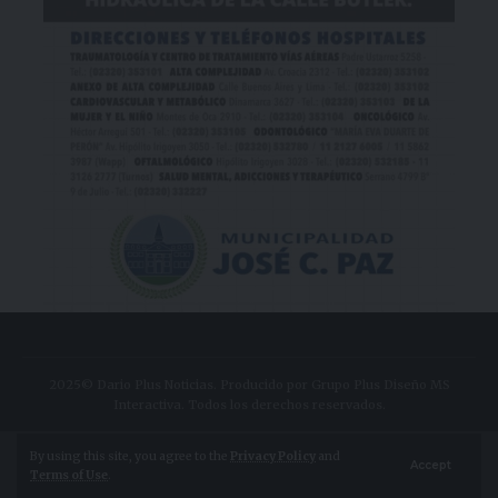
2025© Dario Plus Noticias. Producido por Grupo Plus Diseño MS
Interactiva. Todos los derechos reservados.
Aviso Legal
Política de Privacidad
By using this site, you agree to the
Privacy Policy
and
Accept
Terms of Use
.
Política de Cookies
Configuración de Cookies