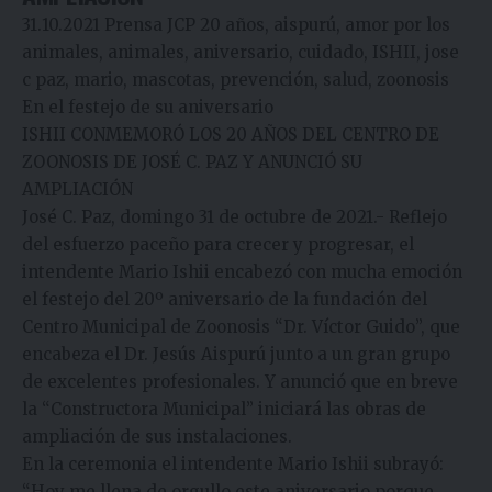
31.10.2021
Prensa JCP
20 años
,
aispurú
,
amor por los
animales
,
animales
,
aniversario
,
cuidado
,
ISHII
,
jose
c paz
,
mario
,
mascotas
,
prevención
,
salud
,
zoonosis
En el festejo de su aniversario
ISHII CONMEMORÓ LOS 20 AÑOS DEL CENTRO DE
ZOONOSIS DE JOSÉ C. PAZ Y ANUNCIÓ SU
AMPLIACIÓN
José C. Paz, domingo 31 de octubre de 2021.- Reflejo
del esfuerzo paceño para crecer y progresar, el
intendente Mario Ishii encabezó con mucha emoción
el festejo del 20º aniversario de la fundación del
Centro Municipal de Zoonosis “Dr. Víctor Guido”, que
encabeza el Dr. Jesús Aispurú junto a un gran grupo
de excelentes profesionales. Y anunció que en breve
la “Constructora Municipal” iniciará las obras de
ampliación de sus instalaciones.
En la ceremonia el intendente Mario Ishii subrayó:
“Hoy me llena de orgullo este aniversario porque