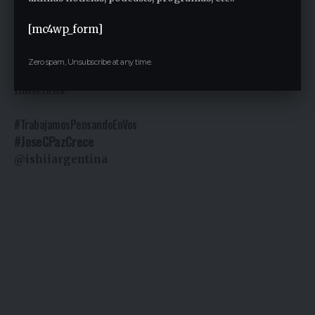
salud, educación, trabajo y seguridad, pero sobre
todo dignidad.” También estuvieron presentes el
[mc4wp_form]
Presidente del Honorable Concejo Deliberante, Roque
Caggiano; Concejales; Secretarios, Directores de la
Zero spam, Unsubscribe at any time.
comuna y vecinos que acuden al lugar con sus
mascotas.
#TrabajamosPensandoEnVos
#JoseCPazCrece
@ishiiargentina