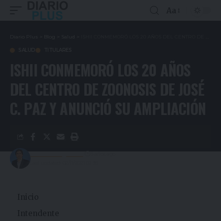
Aa
Diario Plus
>
Blog
>
Salud
>
ISHII CONMEMORÓ LOS 20 AÑOS DEL CENTRO DE ZOONOSIS DE JOSÉ C. PAZ Y ANUNCIÓ SU AMPLIACIÓN
SALUD
TITULARES
ISHII CONMEMORÓ LOS 20 AÑOS
DEL CENTRO DE ZOONOSIS DE JOSÉ
C. PAZ Y ANUNCIÓ SU AMPLIACIÓN
Gustavo Estigarribia
5 años ago
Last updated: 02/11/2021 02:38
Inicio
Intendente