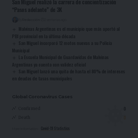
San Miguel realizó la carrera de concientización
“Pasos adelante” de 3K
By
Redacción
2 semanas ago
Malvinas Argentinas es el municipio que más aportó al
PBI provincial en la última década
San Miguel incorporó 12 motos nuevas a su Policía
Municipal
La Escuela Municipal de Guardavidas de Malvinas
Argentinas ya cuenta con validez oficial
San Miguel lanzó una quita de hasta el 80% de intereses
en deudas de tasas municipales
Global Coronavirus Cases
0
Confirmed
0
Death
Covid-19 Statistics
More Information: