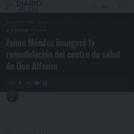
Aa
Diario Plus
>
Blog
>
Política
>
Jaime Méndez inauguró la remodelación del centro de salud de Don Alfonso
POLÍTICA
TITULARES
Jaime Méndez inauguró la
remodelación del centro de salud
de Don Alfonso
Gustavo Estigarribia
7 años ago
Last updated: 27/09/2019 17:56