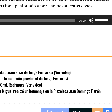
n tipo apasionado y por eso pasan estas cosas.
Utiliza
00:00
las
teclas
de
flecha
arriba/ab
para
aumentar
ida bonaerense de Jorge Ferraresi (Ver video)
o
de la campaña provincial de Jorge Ferraresi
disminuir
Gral. Rodríguez (Ver video)
el
an Miguel realizó un homenaje en la Plazoleta Juan Domingo Perón
volumen.