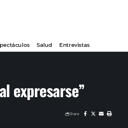
pectáculos
Salud
Entrevistas
 al expresarse”
Share