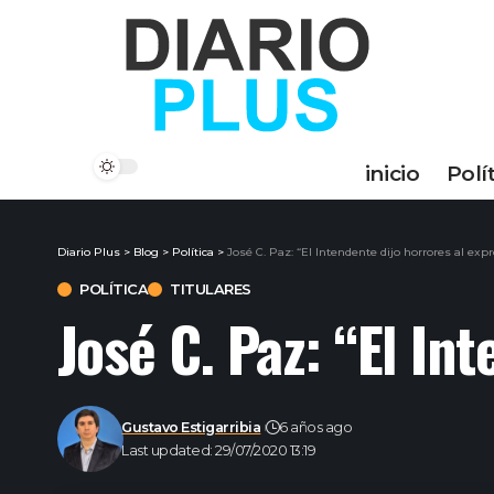
inicio
Polí
Diario Plus
>
Blog
>
Política
>
José C. Paz: “El Intendente dijo horrores al exp
POLÍTICA
TITULARES
José C. Paz: “El In
Gustavo Estigarribia
6 años ago
Last updated: 29/07/2020 13:19