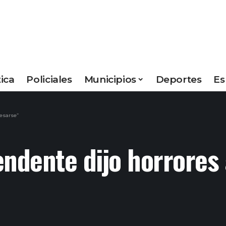
tica
Policiales
Municipios
Deportes
Es
resarse”
tendente dijo horrores