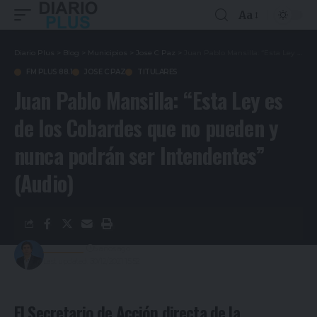
Aa
Diario Plus
>
Blog
>
Municipios
>
Jose C Paz
>
Juan Pablo Mansilla: “Esta Ley es de los Cobardes que no pueden y nunca podrán ser Intendentes” (Audio)
FM PLUS 88.1
JOSE C PAZ
TITULARES
Juan Pablo Mansilla: “Esta Ley es
de los Cobardes que no pueden y
nunca podrán ser Intendentes”
(Audio)
Redacción
5 años ago
Last updated: 30/12/2021 15:52
El Secretario de Acción directa de la