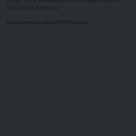
porque el fue Intendente interino y sabe lo que los
Intendentes necesitan.
Audio entrevista a Juan Pablo Mansilla