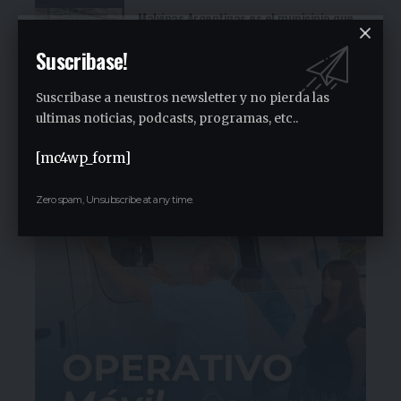
Malvinas Argentinas es el municipio que
más aportó al PBI provincial en la última
Suscribase!
década
1 semana ago
Suscribase a neustros newsletter y no pierda las
Desarticulan una banda dedicada al
narcomenudeo tras tres allanamientos
ultimas noticias, podcasts, programas, etc..
en Grand Bourg
[mc4wp_form]
1 semana ago
Zero spam, Unsubscribe at any time.