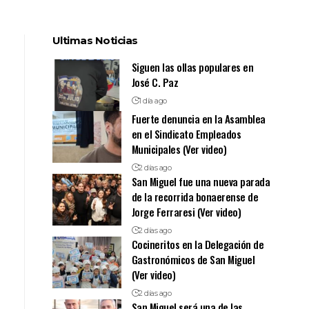
Ultimas Noticias
Siguen las ollas populares en
José C. Paz
1 día ago
Fuerte denuncia en la Asamblea
en el Sindicato Empleados
Municipales (Ver video)
2 días ago
San Miguel fue una nueva parada
de la recorrida bonaerense de
Jorge Ferraresi (Ver video)
2 días ago
Cocineritos en la Delegación de
Gastronómicos de San Miguel
(Ver video)
2 días ago
San Miguel será una de las