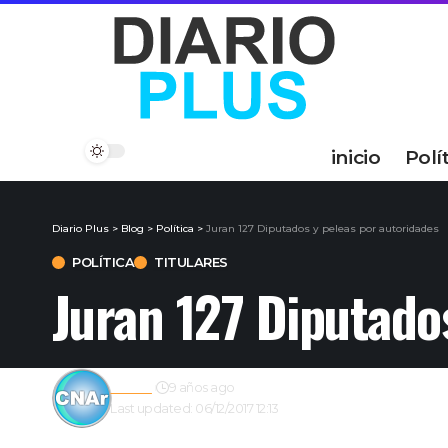
inicio
Polí
Diario Plus
>
Blog
>
Política
>
Juran 127 Diputados y peleas por autoridades
POLÍTICA
TITULARES
Juran 127 Diputado
admin
9 años ago
Last updated: 06/12/2017 12:13