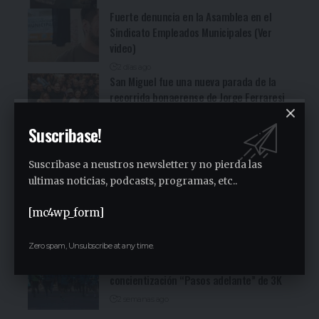
Fuerte denuncia en la Asamblea en el
Sindicato Empleados Municipales (Ver
video)
2 días ago
San Miguel fue una nueva parada de la
recorrida bonaerense de Jorge Ferraresi
(Ver video)
Suscribase!
2 días ago
Cocineritos en la Delegación de
Gastronómicos de San Miguel (Ver video)
Suscribase a neustros newsletter y no pierda las
ultimas noticias, podcasts, programas, etc..
3 días ago
San Miguel será una de las primeras
[mc4wp_form]
paradas de la campaña provincial de
Jorge Ferraresi
Zero spam, Unsubscribe at any time.
1 semana ago
San Miguel realizó la carrera de
concientización “Pasos adelante” de 3K
2 semanas ago