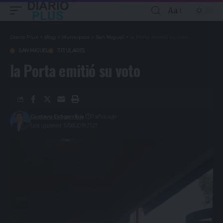
Aa
Diario Plus
>
Blog
>
Municipios
>
San Miguel
>
la Porta emitió su voto
SAN MIGUEL
TITULARES
la Porta emitió su voto
Gustavo Estigarribia
7 años ago
Last updated: 11/08/2019 21:27