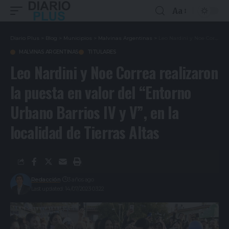
Aa
Diario Plus
>
Blog
>
Municipios
>
Malvinas Argentinas
>
Leo Nardini y Noe Correa realizaron la puesta en valor del “Entorno Urbano Barrios IV y V”, en la localidad de Tierras Altas
MALVINAS ARGENTINAS
TITULARES
Leo Nardini y Noe Correa realizaron
la puesta en valor del “Entorno
Urbano Barrios IV y V”, en la
localidad de Tierras Altas
Redacción
3 años ago
Last updated: 14/07/2023 03:22