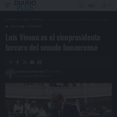
Aa
Diario Plus
>
Blog
>
Política
>
Luis Vivona es el vicepresidente tercero del senado bonaerense
POLÍTICA
TITULARES
Luis Vivona es el vicepresidente
tercero del senado bonaerense
Gustavo Estigarribia
7 años ago
Last updated: 10/12/2019 12:10