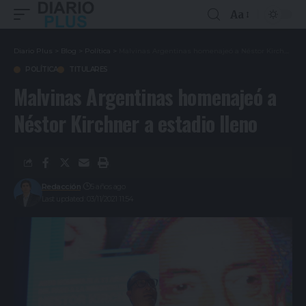
Aa
Diario Plus
>
Blog
>
Política
>
Malvinas Argentinas homenajeó a Néstor Kirchner a estadio lleno
POLÍTICA
TITULARES
Malvinas Argentinas homenajeó a
Néstor Kirchner a estadio lleno
Redacción
5 años ago
Last updated: 03/11/2021 11:54