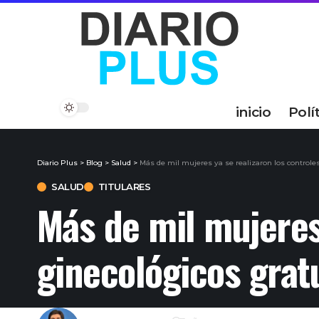
inicio
Polí
Diario Plus
>
Blog
>
Salud
>
Más de mil mujeres ya se realizaron los controle
SALUD
TITULARES
Más de mil mujeres
ginecológicos grat