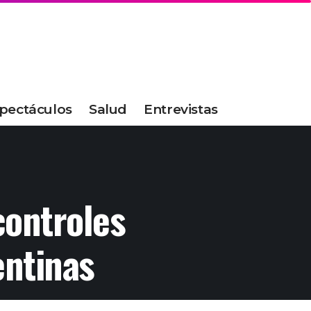
pectáculos
Salud
Entrevistas
controles
entinas