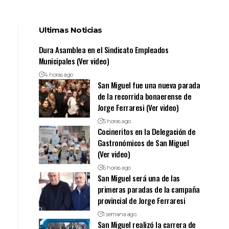
Ultimas Noticias
Dura Asamblea en el Sindicato Empleados
Municipales (Ver video)
4 horas ago
San Miguel fue una nueva parada
de la recorrida bonaerense de
Jorge Ferraresi (Ver video)
5 horas ago
Cocineritos en la Delegación de
Gastronómicos de San Miguel
(Ver video)
6 horas ago
San Miguel será una de las
primeras paradas de la campaña
provincial de Jorge Ferraresi
1 semana ago
San Miguel realizó la carrera de