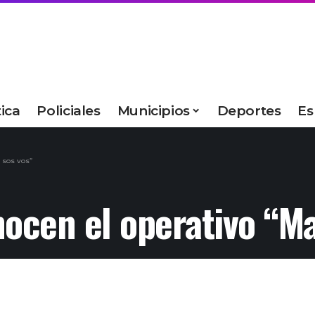
tica
Policiales
Municipios
Deportes
Es
 sos vos”
nocen el operativo “Ma