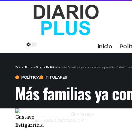
inicio
Polí
Diario Plus
>
Blog
>
Política
>
Más familias ya conocen el operativo “Malvinas
POLÍTICA
TITULARES
Más familias ya co
Gustavo Estigarribia
7 años ago
Last updated: 08/07/2019 15:41