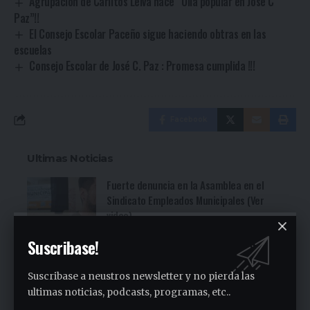
Agrupación de Carlitos Leiva hace “Olla popular en José C
Paz”!!
El Consejo Escolar Paceño sigue haciendo obtras en las
escuelas
Consejo Escolar de José C. Paz : Promesa cumplida !!!
Facebook
Ultimas Noticias
Fuerte denuncia en la Asamblea en el
Sindicato Empleados Municipales (Ver
video)
11 horas ago
Suscribase!
San Miguel fue una nueva parada de la
recorrida bonaerense de Jorge Ferraresi
Suscribase a neustros newsletter y no pierda las
(Ver video)
ultimas noticias, podcasts, programas, etc..
23 horas ago