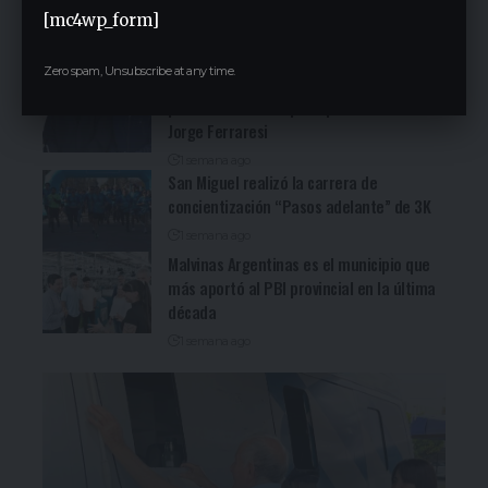
Cocineritos en la Delegación de
[mc4wp_form]
Gastronómicos de San Miguel (Ver video)
1 día ago
Zero spam, Unsubscribe at any time.
San Miguel será una de las primeras
paradas de la campaña provincial de
Jorge Ferraresi
1 semana ago
San Miguel realizó la carrera de
concientización “Pasos adelante” de 3K
1 semana ago
Malvinas Argentinas es el municipio que
más aportó al PBI provincial en la última
década
1 semana ago