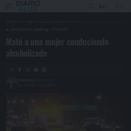
Aa
Diario Plus
>
Blog
>
Información General
>
Mató a una mujer conduciendo alcoholizado
INFORMACIÓN GENERAL
TITULARES
Mató a una mujer conduciendo
alcoholizado
Redacción
7 años ago
Last updated: 11/04/2019 11:14